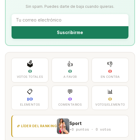
Sin spam. Puedes darte de baja cuando quieras.
Suscribirme
🗳️
👍
👎
0
0
0
VOTOS TOTALES
A FAVOR
EN CONTRA
📋
💬
📊
10
0
0
ELEMENTOS
COMENTARIOS
VOTOS/ELEMENTO
Sport
🏉 LÍDER DEL RANKING
+0 puntos · 0 votos