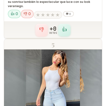
su sonrisa también lo espectacular que luce con su look
veraniego.
👍 0
👎 0
★
★
★
★
★
💬
0
+0
👎
👍
VOTOS
5