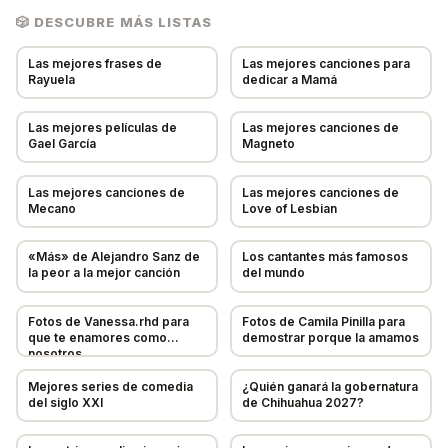
🎲 DESCUBRE MÁS LISTAS
NOMBRE *
Las mejores frases de
Las mejores canciones para
Rayuela
dedicar a Mamá
DESCRIPCIÓN (OPCIONAL)
Las mejores películas de
Las mejores canciones de
Gael García
Magneto
URL DE IMAGEN (OPCIONAL)
Las mejores canciones de
Las mejores canciones de
Mecano
Love of Lesbian
TU NOMBRE (OPCIONAL)
«Más» de Alejandro Sanz de
Los cantantes más famosos
la peor a la mejor canción
del mundo
Fotos de Vanessa.rhd para
Fotos de Camila Pinilla para
Cancelar
📨 Enviar sugerencia
que te enamores como
demostrar porque la amamos
nosotros
Mejores series de comedia
¿Quién ganará la gobernatura
del siglo XXI
de Chihuahua 2027?