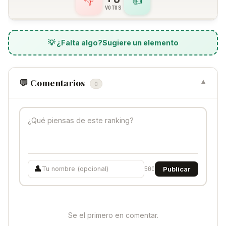
👎
👍
VOTOS
💡 ¿Falta algo?
Sugiere un elemento
💬 Comentarios
▼
0
👤
500
Publicar
Se el primero en comentar.