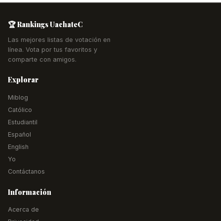
🏆 Rankings UachateC
Las mejores listas de votación en
línea. Vota por tus favoritos y
comparte con amigos.
Explorar
Miblog
Católico
Estudiantil
Español
English
Yo
Contáctanos
Información
Acerca de