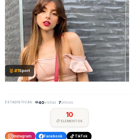
🥇 #1
Sport
👁
40
·
7
visitas
únicos
10
📋 ELEMENTOS
Instagram
Facebook
TikTok