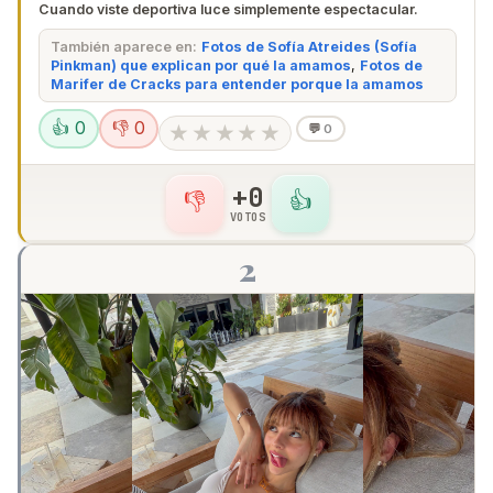
Cuando viste deportiva luce simplemente espectacular.
También aparece en:
Fotos de Sofía Atreides (Sofía
Pinkman) que explican por qué la amamos
,
Fotos de
Marifer de Cracks para entender porque la amamos
👍 0
👎 0
★
★
★
★
★
💬
0
+0
👎
👍
VOTOS
2