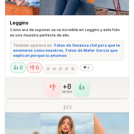
Leggins
Como era de suponer se ve increíble en Leggins y esta foto
es una muestra perfecta de ello.
También aparece en:
Fotos de Vanessa.rhd para que te
enamores como nosotros
,
Fotos de Mafer García que
explican porque la amamos
👍 0
👎 0
★
★
★
★
★
💬
0
+0
👎
👍
VOTOS
10