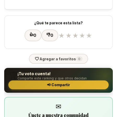
¿Qué te parece esta lista?
★
★
★
★
★
👍
👎
0
0
🤍
Agregar a favoritos
0
🏆
¡Tu voto cuenta!
Comparte este ranking y que otros decidan
📢 Compartir
✉
Únete a nuestra comunidad