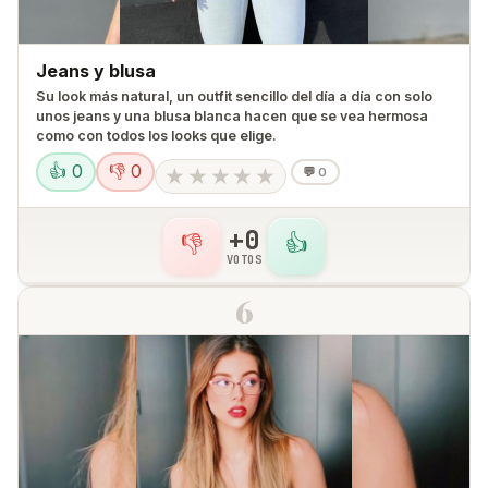
Jeans y blusa
Su look más natural, un outfit sencillo del día a día con solo
unos jeans y una blusa blanca hacen que se vea hermosa
como con todos los looks que elige.
👍 0
👎 0
★
★
★
★
★
💬
0
+0
👎
👍
VOTOS
6