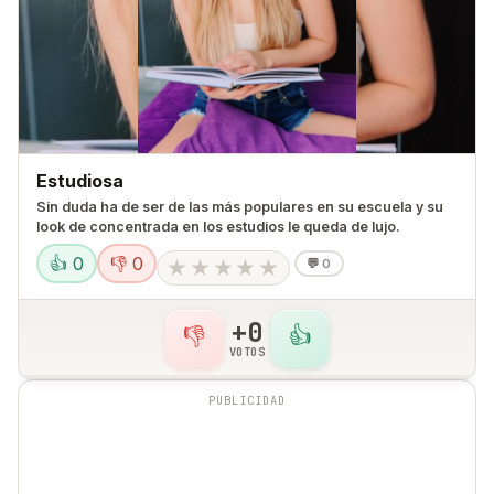
Estudiosa
Sin duda ha de ser de las más populares en su escuela y su
look de concentrada en los estudios le queda de lujo.
👍 0
👎 0
★
★
★
★
★
💬
0
+0
👎
👍
VOTOS
PUBLICIDAD