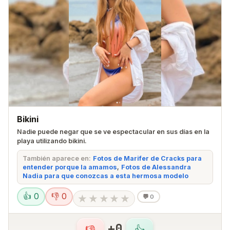
Bikini
Nadie puede negar que se ve espectacular en sus días en la
playa utilizando bikini.
También aparece en:
Fotos de Marifer de Cracks para
entender porque la amamos
,
Fotos de Alessandra
Nadia para que conozcas a esta hermosa modelo
👍 0
👎 0
★
★
★
★
★
💬
0
+0