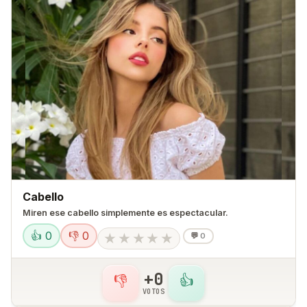
Cabello
Miren ese cabello simplemente es espectacular.
👍 0
👎 0
★
★
★
★
★
💬
0
+0
👎
👍
VOTOS