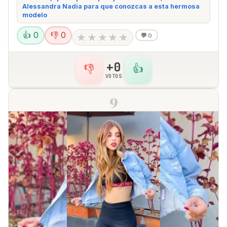
Alessandra Nadia para que conozcas a esta hermosa
modelo
👍 0
👎 0
★
★
★
★
★
💬
0
+0
👎
👍
VOTOS
9