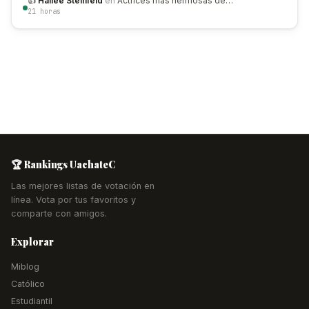
👍
Hailee Steinfeld
en
Actrices más hermosas de…
21 horas
🏆 Rankings UachateC
Las mejores listas de votación en
línea. Vota por tus favoritos y
comparte con amigos.
Explorar
Miblog
Católico
Estudiantil