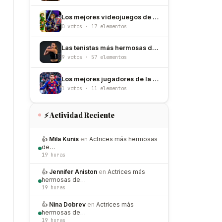
Los mejores videojuegos de todos los tiempos
0 votos · 17 elementos
Las tenistas más hermosas del mundo
9 votos · 57 elementos
Los mejores jugadores de la historia de Barcelona
1 votos · 11 elementos
⚡ Actividad Reciente
👍
Mila Kunis
en
Actrices más hermosas
de…
19 horas
👍
Jennifer Aniston
en
Actrices más
hermosas de…
19 horas
👍
Nina Dobrev
en
Actrices más
hermosas de…
19 horas