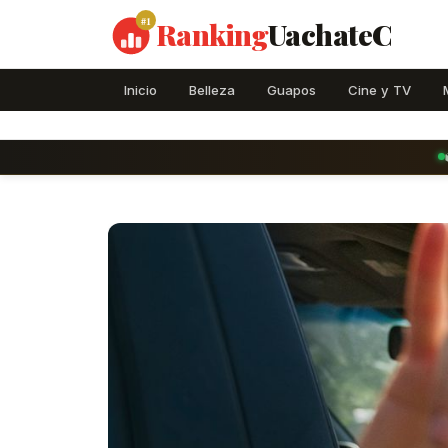
#1
Ranking
UachateC
Inicio
Belleza
Guapos
Cine y TV