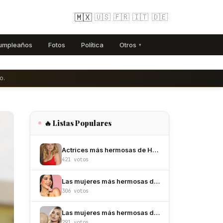
🇲🇽
🇺🇸
🇫🇷
🇮🇹
🇩🇪
umpleaños
Fotos
Política
Otros
▾
o.
🔥 Listas Populares
Actrices más hermosas de Hollywood
421 votos
Las mujeres más hermosas de México
306 votos
Las mujeres más hermosas de Colombia
291 votos