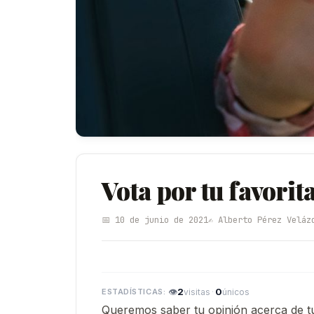
Vota por tu favorit
📅 10 de junio de 2021
✍️ Alberto Pérez Veláz
👁
2
·
0
visitas
únicos
Queremos saber tu opinión acerca de tu