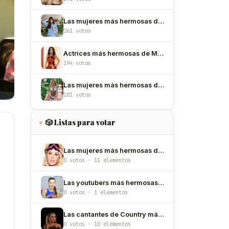
Las mujeres más hermosas de España
261 votos
Actrices más hermosas de México
194 votos
Las mujeres más hermosas de Argentina
181 votos
🎲 Listas para votar
Las mujeres más hermosas de Noruega
0 votos · 11 elementos
Las youtubers más hermosas de Estados Unidos
0 votos · 1 elementos
Las cantantes de Country más hermosas del mundo
0 votos · 10 elementos