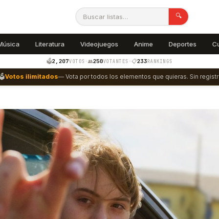
🔍
Música
Literatura
Videojuegos
Anime
Deportes
C
2,207
250
233
🗳️
·
👥
·
📋
VOTOS
VOTANTES
RANKINGS
🗳️
Votos ilimitados
— Vota por todos los elementos que quieras. Sin registr