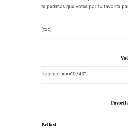
te pedimos que votes por tu favorita pa
[toc]
Vot
[totalpoll id=»10743″]
Favorit
Belfast