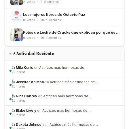
2 votos · 9 elementos
Los mejores libros de Octavio Paz
0 votos · 10 elementos
Fotos de Leslie de Cracks que explican por qué es de las más hermosas de México
0 votos · 10 elementos
⚡ Actividad Reciente
👍
Mila Kunis
en
Actrices más hermosas de…
21 horas
👍
Jennifer Aniston
en
Actrices más hermosas de…
21 horas
👍
Nina Dobrev
en
Actrices más hermosas de…
21 horas
👍
Blake Lively
en
Actrices más hermosas de…
21 horas
👍
Dakota Johnson
en
Actrices más hermosas de…