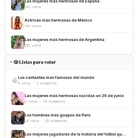
Las mujeres más hermosas de España
261 votos
Actrices más hermosas de México
194 votos
Las mujeres más hermosas de Argentina
181 votos
🎲 Listas para votar
Los cantantes más famosos del mundo
🗳️
0 votos · 1 elementos
Las mujeres más hermosas nacidas un 26 de junio
0 votos · 10 elementos
Los hombres más guapos de Perú
18 votos · 20 elementos
Los mejores jugadores de la historia del futbol que han usado el número 10