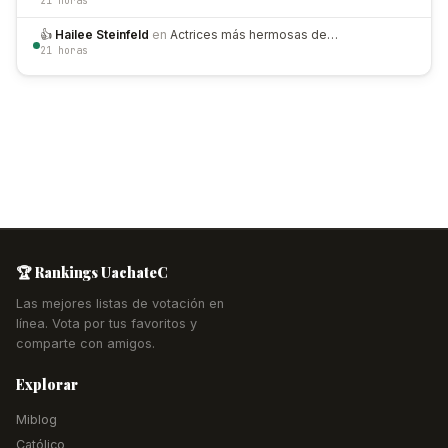
21 horas
👍
Hailee Steinfeld
en
Actrices más hermosas de…
21 horas
🏆 Rankings UachateC
Las mejores listas de votación en
línea. Vota por tus favoritos y
comparte con amigos.
Explorar
Miblog
Católico