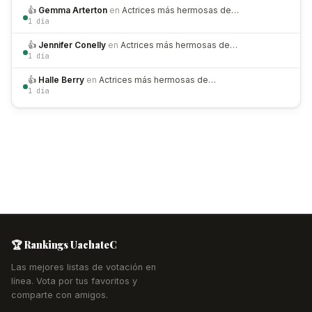
👍
Gemma Arterton
en
Actrices más hermosas de…
1 día
👍
Jennifer Conelly
en
Actrices más hermosas de…
1 día
👍
Halle Berry
en
Actrices más hermosas de…
1 día
🏆 Rankings UachateC
Las mejores listas de votación en
línea. Vota por tus favoritos y
comparte con amigos.