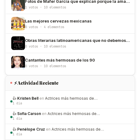
Fotos de Mafer García que explican porque la amamos
1 votos · 10 elementos
Las mejores cervezas mexicanas
0 votos · 4 elementos
Obras literarias latinoamericanas que no debemos dejar de leer
0 votos · 10 elementos
Cantantes más hermosas de los 90
0 votos · 10 elementos
⚡ Actividad Reciente
👍
Kristen Bell
en
Actrices más hermosas de…
1 día
👍
Sofia Carson
en
Actrices más hermosas de…
1 día
👍
Penélope Cruz
en
Actrices más hermosas de…
1 día