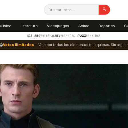
🔍
Música
Literatura
Videojuegos
Anime
Deportes
C
2,254
251
233
🗳️
·
👥
·
📋
VOTOS
VOTANTES
RANKINGS
🗳️
Votos ilimitados
— Vota por todos los elementos que quieras. Sin registr