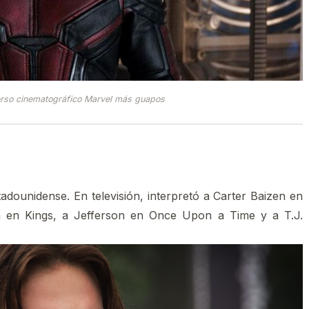
erso cinematográfico Marvel más guapos
dounidense.​ En televisión, interpretó a Carter Baizen en
in en Kings, a Jefferson en Once Upon a Time y a T.J.