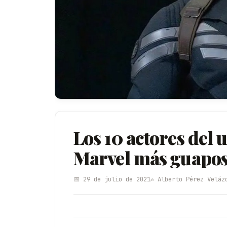
Los 10 actores del
Marvel más guapo
📅 29 de julio de 2021
✍️ Alberto Pérez Veláz