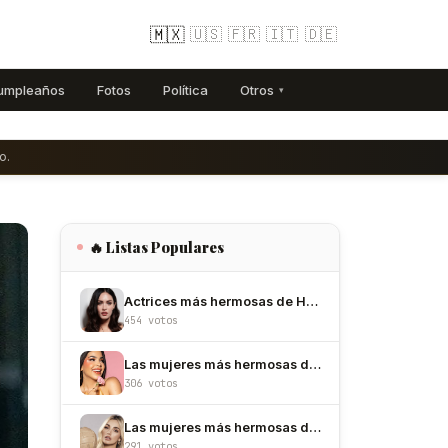
🇲🇽
🇺🇸
🇫🇷
🇮🇹
🇩🇪
umpleaños
Fotos
Política
Otros
▾
o.
🔥 Listas Populares
Actrices más hermosas de Hollywood
454 votos
Las mujeres más hermosas de México
306 votos
Las mujeres más hermosas de Colombia
291 votos