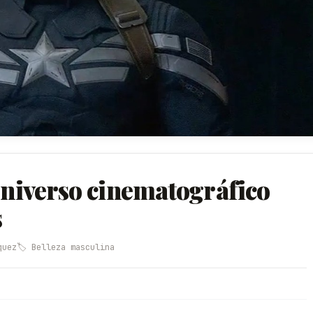
 universo cinematográfico
s
quez
🏷️ Belleza masculina