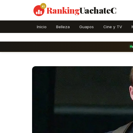
#1
Ranking
UachateC
Inicio
Belleza
Guapos
Cine y TV