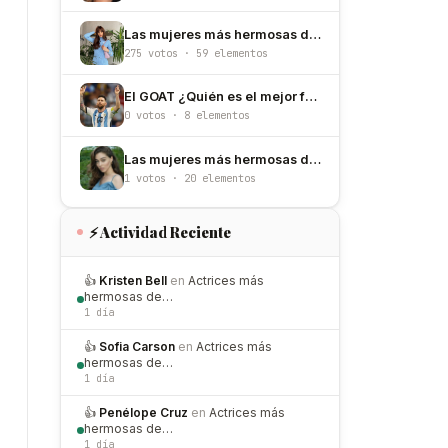
Las mujeres más hermosas de España
275 votos · 59 elementos
El GOAT ¿Quién es el mejor futbolista de todos los tiempos?
0 votos · 8 elementos
Las mujeres más hermosas de Turquía
1 votos · 20 elementos
⚡ Actividad Reciente
👍
Kristen Bell
en
Actrices más
hermosas de…
1 día
👍
Sofia Carson
en
Actrices más
hermosas de…
1 día
👍
Penélope Cruz
en
Actrices más
hermosas de…
1 día