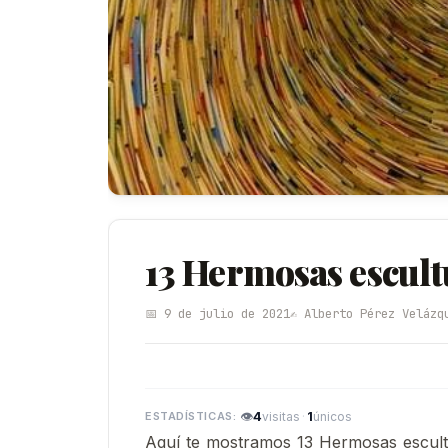
13 Hermosas escult
📅 9 de julio de 2021
✍️ Alberto Pérez Velázq
👁
4
·
1
visitas
únicos
Aquí te mostramos 13 Hermosas escultu