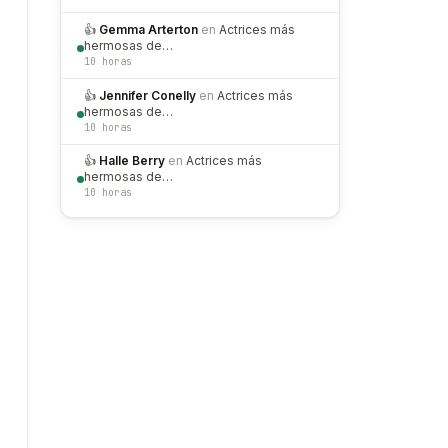
👍
Gemma Arterton
en
Actrices más
hermosas de…
10 horas
👍
Jennifer Conelly
en
Actrices más
hermosas de…
10 horas
👍
Halle Berry
en
Actrices más
hermosas de…
10 horas