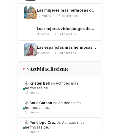
Las mujeres más hermosas de Italia
19 votos · 27 elementos
Los mejores videojuegos desarrollados por Satoru Iwata
0 votos · 10 elementos
Las españolas más hermosas de Instagram
0 votos · 10 elementos
⚡ Actividad Reciente
👍
Kristen Bell
en
Actrices más
hermosas de…
10 horas
👍
Sofia Carson
en
Actrices más
hermosas de…
10 horas
👍
Penélope Cruz
en
Actrices más
hermosas de…
10 horas