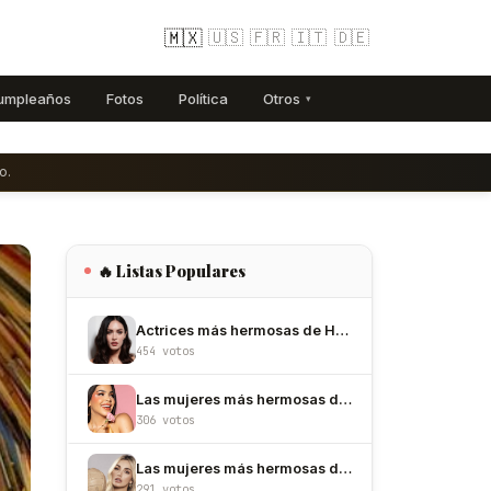
🇲🇽
🇺🇸
🇫🇷
🇮🇹
🇩🇪
umpleaños
Fotos
Política
Otros
▾
o.
🔥 Listas Populares
Actrices más hermosas de Hollywood
454 votos
Las mujeres más hermosas de México
306 votos
Las mujeres más hermosas de Colombia
291 votos