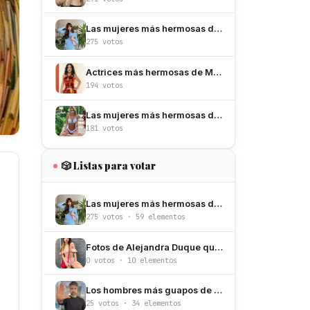
Las mujeres más hermosas de España
275 votos
Actrices más hermosas de México
194 votos
Las mujeres más hermosas de Argentina
181 votos
🎲 Listas para votar
Las mujeres más hermosas de España
275 votos · 59 elementos
Fotos de Alejandra Duque que confirman que es de las más bellas de Colombia
0 votos · 10 elementos
Los hombres más guapos de México
25 votos · 34 elementos