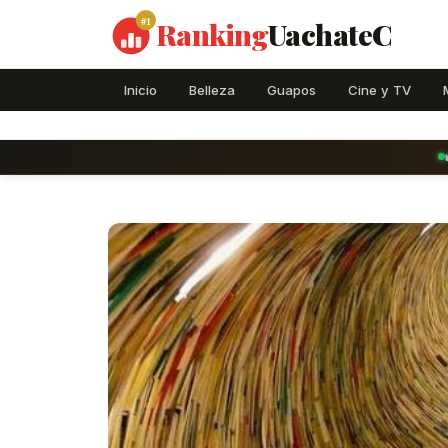
#1
Ranking
UachateC
Inicio
Belleza
Guapos
Cine y TV