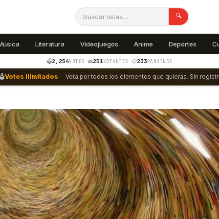
🔍
Música
Literatura
Videojuegos
Anime
Deportes
C
2,254
251
233
🗳️
·
👥
·
📋
VOTOS
VOTANTES
RANKINGS
🗳️
Votos ilimitados
— Vota por todos los elementos que quieras. Sin registr