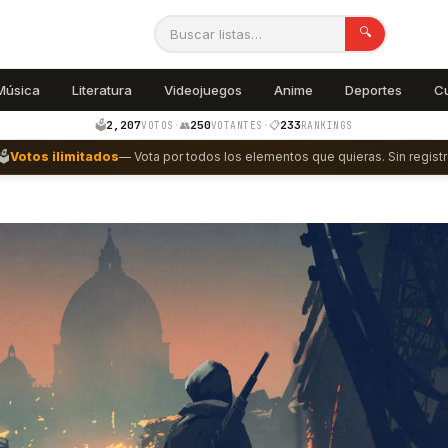
🔍
Música
Literatura
Videojuegos
Anime
Deportes
C
2,207
250
233
🗳️
·
👥
·
📋
VOTOS
VOTANTES
RANKINGS
🗳️
Votos ilimitados
— Vota por todos los elementos que quieras. Sin registr