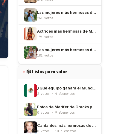
Las mujeres más hermosas de España
261 votos
Actrices más hermosas de México
194 votos
Las mujeres más hermosas de Argentina
181 votos
🎲 Listas para votar
¿Qué equipo ganará el Mundial de México/Estados Unidos/Canadá 2026?
2 votos · 4 elementos
Fotos de Marifer de Cracks para entender porque la amamos
0 votos · 9 elementos
Cantantes más hermosas de los 90
0 votos · 10 elementos