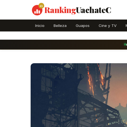
#1
Ranking
UachateC
Inicio
Belleza
Guapos
Cine y TV