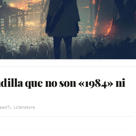
adilla que no son «1984» ni
quez
🏷️ Literatura