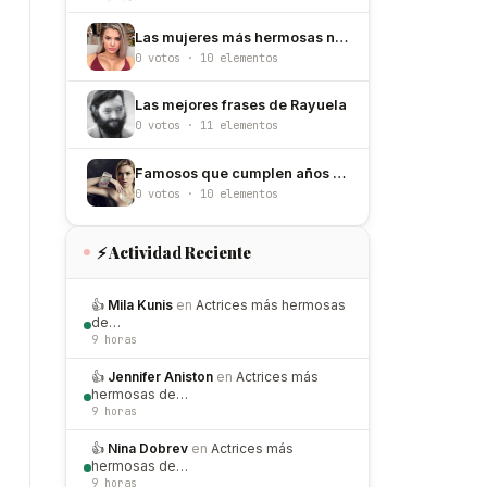
Las mujeres más hermosas nacidas un 12 de junio
0 votos · 10 elementos
Las mejores frases de Rayuela
0 votos · 11 elementos
Famosos que cumplen años el 17 de mayo
0 votos · 10 elementos
⚡ Actividad Reciente
👍
Mila Kunis
en
Actrices más hermosas
de…
9 horas
👍
Jennifer Aniston
en
Actrices más
hermosas de…
9 horas
👍
Nina Dobrev
en
Actrices más
hermosas de…
9 horas