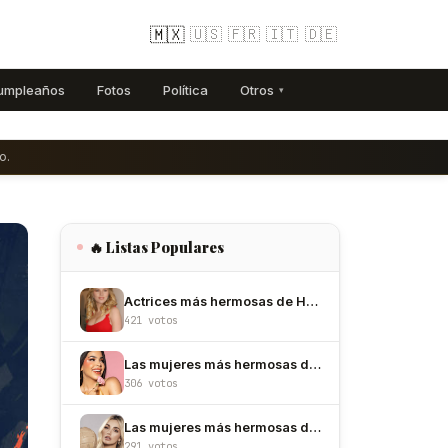
🇲🇽
🇺🇸
🇫🇷
🇮🇹
🇩🇪
umpleaños
Fotos
Política
Otros
▾
o.
🔥 Listas Populares
Actrices más hermosas de Hollywood
421 votos
Las mujeres más hermosas de México
306 votos
Las mujeres más hermosas de Colombia
291 votos