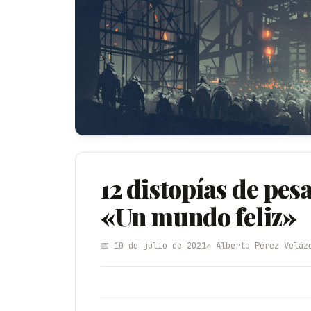
12 distopías de pes
«Un mundo feliz»
📅 10 de julio de 2021
✍️ Alberto Pérez Veláz