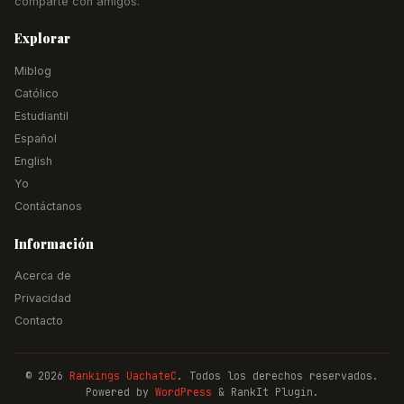
comparte con amigos.
Explorar
Miblog
Católico
Estudiantil
Español
English
Yo
Contáctanos
Información
Acerca de
Privacidad
Contacto
© 2026
Rankings UachateC
. Todos los derechos reservados.
Powered by
WordPress
& RankIt Plugin.