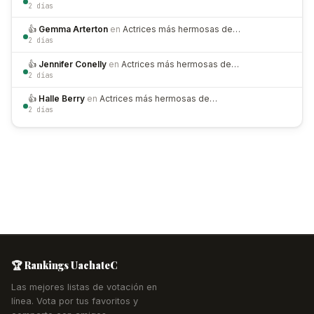
2 días
👍
Gemma Arterton
en
Actrices más hermosas de…
2 días
👍
Jennifer Conelly
en
Actrices más hermosas de…
2 días
👍
Halle Berry
en
Actrices más hermosas de…
2 días
🏆 Rankings UachateC
Las mejores listas de votación en
línea. Vota por tus favoritos y