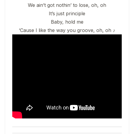
We ain’t got nothin’ to lose, oh, oh
It’s just principle
Baby, hold me
‘Cause I like the way you groove, oh, oh ♪