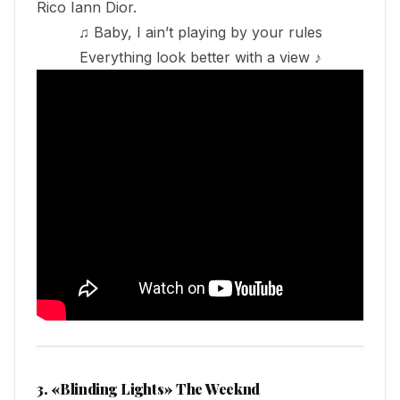
Rico Iann Dior.
♫ Baby, I ain’t playing by your rules
Everything look better with a view ♪
3. «Blinding Lights» The Weeknd