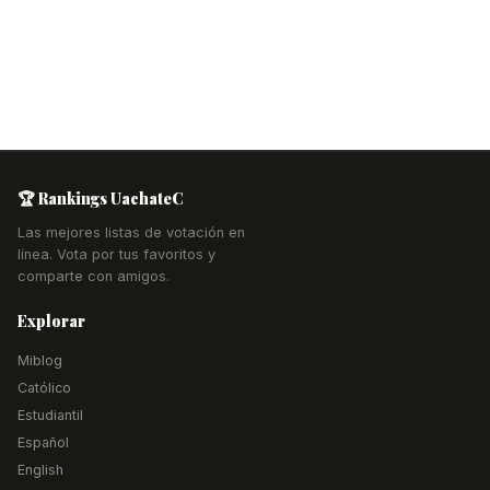
🏆 Rankings UachateC
Las mejores listas de votación en
línea. Vota por tus favoritos y
comparte con amigos.
Explorar
Miblog
Católico
Estudiantil
Español
English