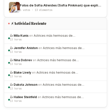
Fotos de Sofía Atreides (Sofía Pinkman) que explican por qué la amamos
1 votos · 13 elementos
⚡ Actividad Reciente
👍
Mila Kunis
en
Actrices más hermosas de…
13 horas
👍
Jennifer Aniston
en
Actrices más hermosas de…
13 horas
👍
Nina Dobrev
en
Actrices más hermosas de…
13 horas
👍
Blake Lively
en
Actrices más hermosas de…
13 horas
👍
Dakota Johnson
en
Actrices más hermosas de…
13 horas
👍
Hailee Steinfeld
en
Actrices más hermosas de…
13 horas