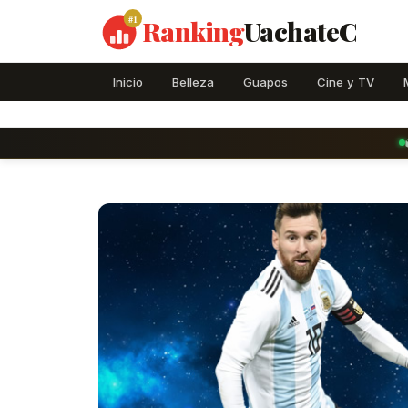
#1
Ranking
UachateC
Inicio
Belleza
Guapos
Cine y TV