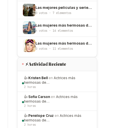
Las mejores películas y series de Jodie Comer
0 votos · 7 elementos
Las mujeres más hermosas de Chihuahua de 2026
4 votos · 16 elementos
Las mujeres más hermosas de Noruega
0 votos · 11 elementos
⚡ Actividad Reciente
👍
Kristen Bell
en
Actrices más
hermosas de…
2 horas
👍
Sofia Carson
en
Actrices más
hermosas de…
2 horas
👍
Penélope Cruz
en
Actrices más
hermosas de…
2 horas