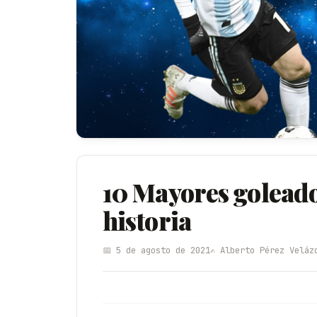
10 Mayores goleador
historia
📅 5 de agosto de 2021
✍️ Alberto Pérez Veláz