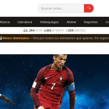
🔍
Música
Literatura
Videojuegos
Anime
Deportes
C
2,254
251
233
🗳️
·
👥
·
📋
VOTOS
VOTANTES
RANKINGS
🗳️
Votos ilimitados
— Vota por todos los elementos que quieras. Sin registr