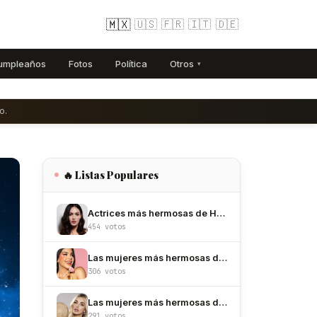
🇲🇽
🇺🇸
🇫🇷
🇮🇹
🇩🇪
umpleaños
Fotos
Política
Otros
▾
o.
🔥 Listas Populares
Actrices más hermosas de Hollywood
454 votos
Las mujeres más hermosas de México
306 votos
Las mujeres más hermosas de Colombia
291 votos