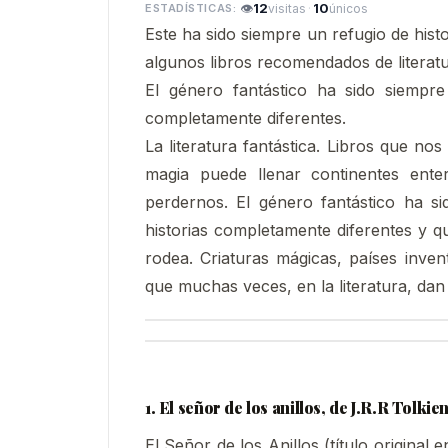
👁
12
·
10
visitas
únicos
Este ha sido siempre un refugio de hist
algunos libros recomendados de literatu
El género fantástico ha sido siempr
completamente diferentes.
La literatura fantástica. Libros que n
magia puede llenar continentes ente
perdernos. El género fantástico ha s
historias completamente diferentes y 
rodea. Criaturas mágicas, países inven
que muchas veces, en la literatura, da
1. El señor de los anillos, de J.R.R Tolkie
El Señor de los Anillos (título original