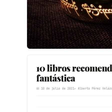
10 libros recomend
fantástica
📅 10 de julio de 2021
✍️ Alberto Pérez Veláz