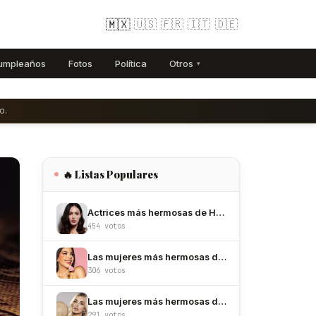
🇲🇽
🇺🇸
🇫🇷
🇮🇹
🇩🇪
umpleaños
Fotos
Política
Otros
▾
o.
🔥 Listas Populares
Actrices más hermosas de Hollywood
454 votos
Las mujeres más hermosas de México
306 votos
Las mujeres más hermosas de Colombia
291 votos