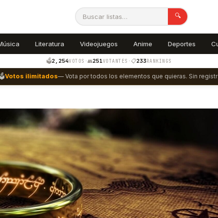
🔍
Música
Literatura
Videojuegos
Anime
Deportes
C
2,254
251
233
🗳️
·
👥
·
📋
VOTOS
VOTANTES
RANKINGS
🗳️
Votos ilimitados
— Vota por todos los elementos que quieras. Sin registr