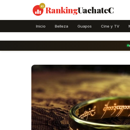
#1
Ranking
UachateC
Inicio
Belleza
Guapos
Cine y TV