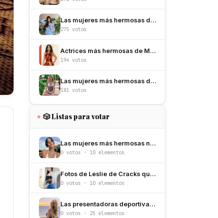
Las mujeres más hermosas de España
275 votos
Actrices más hermosas de México
194 votos
Las mujeres más hermosas de Argentina
181 votos
🎲 Listas para votar
Las mujeres más hermosas nacidas un 23 de junio
0 votos · 10 elementos
Fotos de Leslie de Cracks que explican por qué es de las más hermosas de México
0 votos · 10 elementos
Las presentadoras deportivas más hermosas de Estados Unidos
0 votos · 25 elementos