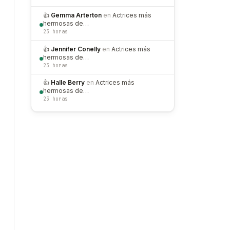
👍
Gemma Arterton
en
Actrices más
hermosas de…
23 horas
👍
Jennifer Conelly
en
Actrices más
hermosas de…
23 horas
👍
Halle Berry
en
Actrices más
hermosas de…
23 horas