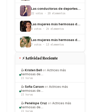
Las conductoras de deportes más hermosas de México
22 votos · 20 elementos
Las mujeres más hermosas de Brasil
0 votos · 24 elementos
Las mujeres más hermosas de Uruguay
7 votos · 13 elementos
⚡ Actividad Reciente
👍
Kristen Bell
en
Actrices más
hermosas de…
23 horas
👍
Sofia Carson
en
Actrices más
hermosas de…
23 horas
👍
Penélope Cruz
en
Actrices más
hermosas de…
23 horas