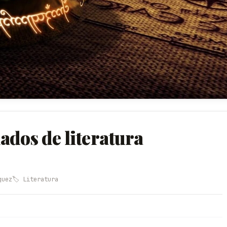
ados de literatura
quez
🏷️ Literatura