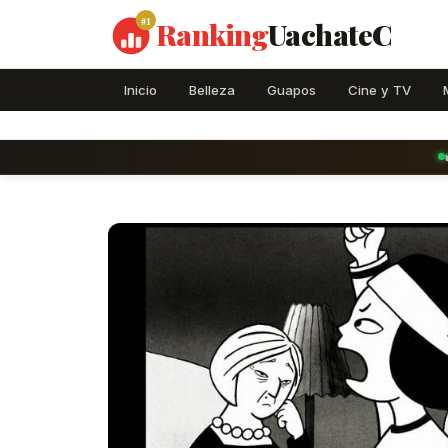
#1
Ranking
UachateC
Inicio
Belleza
Guapos
Cine y TV