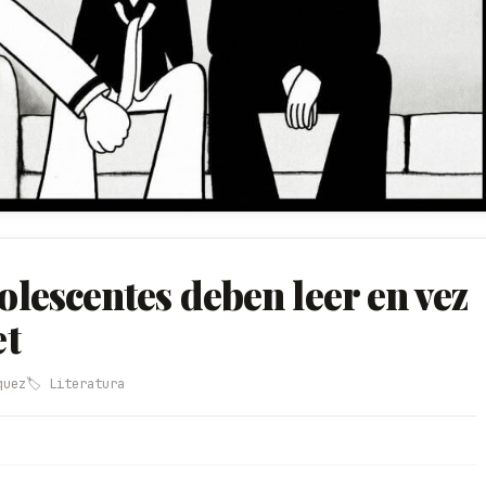
dolescentes deben leer en vez
et
quez
🏷️ Literatura