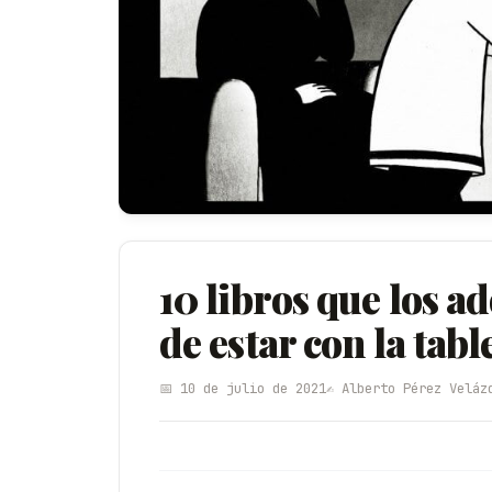
10 libros que los a
de estar con la tabl
📅 10 de julio de 2021
✍️ Alberto Pérez Veláz