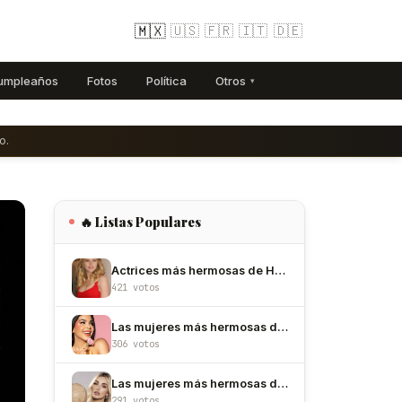
🇲🇽
🇺🇸
🇫🇷
🇮🇹
🇩🇪
umpleaños
Fotos
Política
Otros
▾
o.
🔥 Listas Populares
Actrices más hermosas de Hollywood
421 votos
Las mujeres más hermosas de México
306 votos
Las mujeres más hermosas de Colombia
291 votos