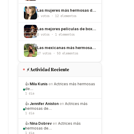
Las mujeres más hermosas de Puerto Rico
1 votos · 12 elementos
Las mejores películas de boxeo
0 votos · 1 elementos
Las mexicanas más hermosas en Instagram
17 votos · 50 elementos
⚡ Actividad Reciente
👍
Mila Kunis
en
Actrices más hermosas
de…
1 día
👍
Jennifer Aniston
en
Actrices más
hermosas de…
1 día
👍
Nina Dobrev
en
Actrices más
hermosas de…
1 día