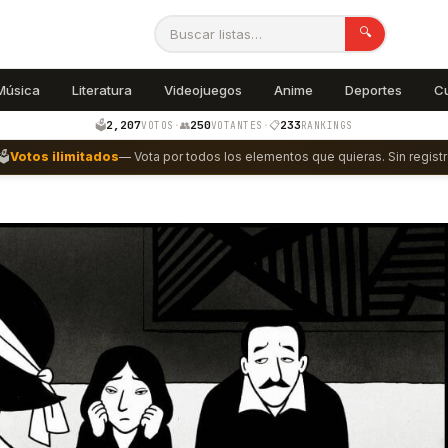
🔍
Música
Literatura
Videojuegos
Anime
Deportes
C
2,207
250
233
🗳️
·
👥
·
📋
VOTOS
VOTANTES
RANKINGS
🗳️
Votos ilimitados
— Vota por todos los elementos que quieras. Sin registr