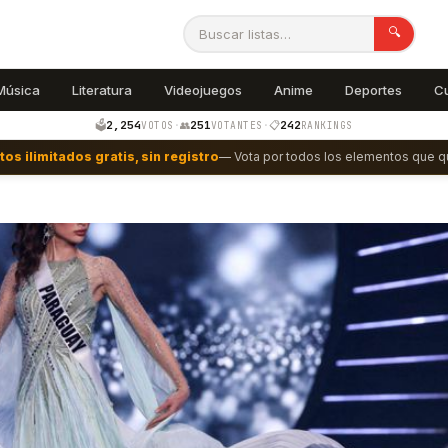
🔍
Música
Literatura
Videojuegos
Anime
Deportes
C
2,254
251
242
🗳️
·
👥
·
📋
VOTOS
VOTANTES
RANKINGS
tos ilimitados gratis, sin registro
— Vota por todos los elementos que qu