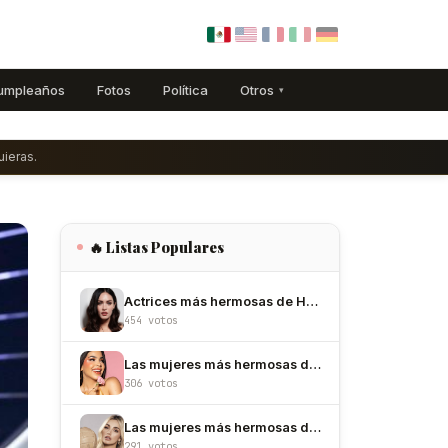
umpleaños
Fotos
Política
Otros
▾
ieras.
🔥 Listas Populares
Actrices más hermosas de Hollywood
454 votos
Las mujeres más hermosas de México
306 votos
Las mujeres más hermosas de Colombia
291 votos