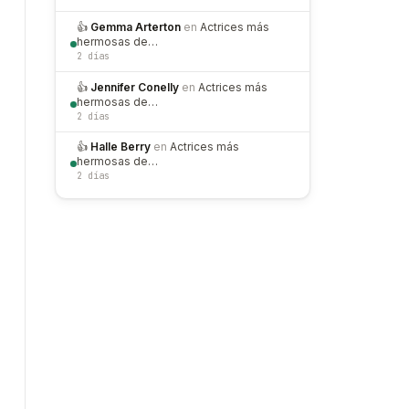
👍
Gemma Arterton
en
Actrices más
hermosas de…
2 días
👍
Jennifer Conelly
en
Actrices más
hermosas de…
2 días
👍
Halle Berry
en
Actrices más
hermosas de…
2 días