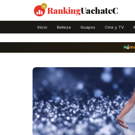
#1
Ranking
UachateC
Inicio
Belleza
Guapos
Cine y TV
🗳️
Vo