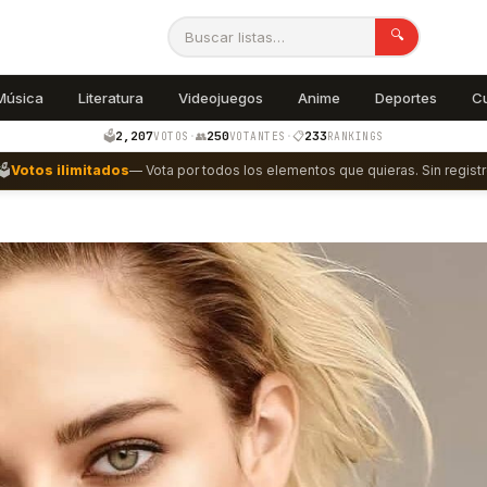
🔍
Música
Literatura
Videojuegos
Anime
Deportes
C
2,207
250
233
🗳️
·
👥
·
📋
VOTOS
VOTANTES
RANKINGS
🗳️
Votos ilimitados
— Vota por todos los elementos que quieras. Sin registr