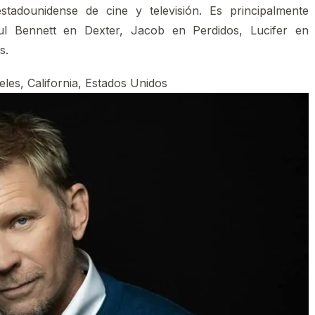
tadounidense de cine y televisión. Es principalmente
l Bennett en Dexter, Jacob en Perdidos, Lucifer en
os.
eles, California, Estados Unidos