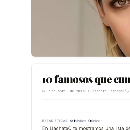
10 famosos que cum
📅 9 de abril de 2017
✍️ Elizabeth Carbajal
🏷
👁
1
·
0
visitas
únicos
En UachateC te mostramos una lista de