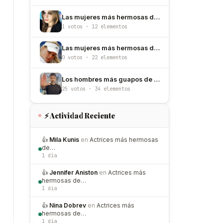
Las mujeres más hermosas de Puerto Rico
1 votos · 12 elementos
Las mujeres más hermosas de Rusia
0 votos · 22 elementos
Los hombres más guapos de México
25 votos · 34 elementos
⚡ Actividad Reciente
👍
Mila Kunis
en
Actrices más hermosas
de…
1 día
👍
Jennifer Aniston
en
Actrices más
hermosas de…
1 día
👍
Nina Dobrev
en
Actrices más
hermosas de…
1 día