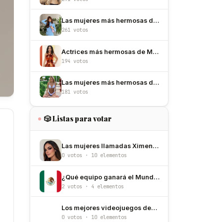
Las mujeres más hermosas de España
261 votos
Actrices más hermosas de México
194 votos
Las mujeres más hermosas de Argentina
181 votos
🎲 Listas para votar
Las mujeres llamadas Ximena más hermosas
0 votos · 10 elementos
¿Qué equipo ganará el Mundial de México/Estados Unidos/Canadá 2026?
2 votos · 4 elementos
Los mejores videojuegos desarrollados por Satoru Iwata
0 votos · 10 elementos