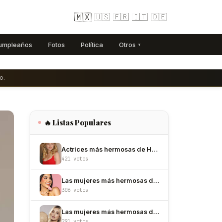
🇲🇽
🇺🇸
🇫🇷
🇮🇹
🇩🇪
umpleaños
Fotos
Política
Otros
▾
o.
🔥 Listas Populares
Actrices más hermosas de Hollywood
421 votos
Las mujeres más hermosas de México
306 votos
Las mujeres más hermosas de Colombia
291 votos