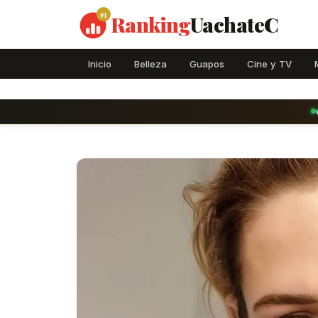
#1
Ranking
UachateC
Inicio
Belleza
Guapos
Cine y TV