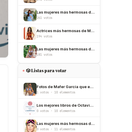
Las mujeres más hermosas de España
261 votos
Actrices más hermosas de México
194 votos
Las mujeres más hermosas de Argentina
181 votos
🎲 Listas para votar
Fotos de Mafer García que explican porque la amamos
1 votos · 10 elementos
Los mejores libros de Octavio Paz
0 votos · 10 elementos
Las mujeres más hermosas de Noruega
0 votos · 11 elementos