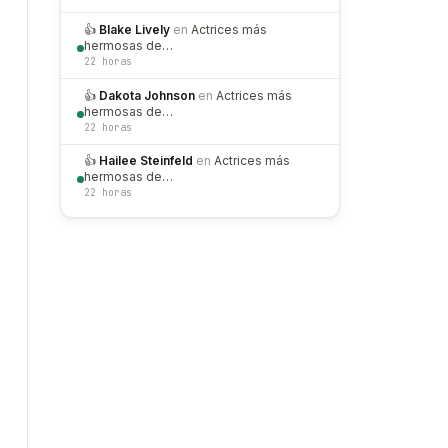
👍
Blake Lively
en
Actrices más
hermosas de…
22 horas
👍
Dakota Johnson
en
Actrices más
hermosas de…
22 horas
👍
Hailee Steinfeld
en
Actrices más
hermosas de…
22 horas