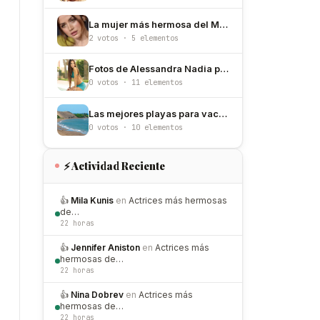
La mujer más hermosa del Mundo de 2026
2 votos · 5 elementos
Fotos de Alessandra Nadia para que conozcas a esta hermosa modelo
0 votos · 11 elementos
Las mejores playas para vacacionar en México
0 votos · 10 elementos
⚡ Actividad Reciente
👍
Mila Kunis
en
Actrices más hermosas
de…
22 horas
👍
Jennifer Aniston
en
Actrices más
hermosas de…
22 horas
👍
Nina Dobrev
en
Actrices más
hermosas de…
22 horas