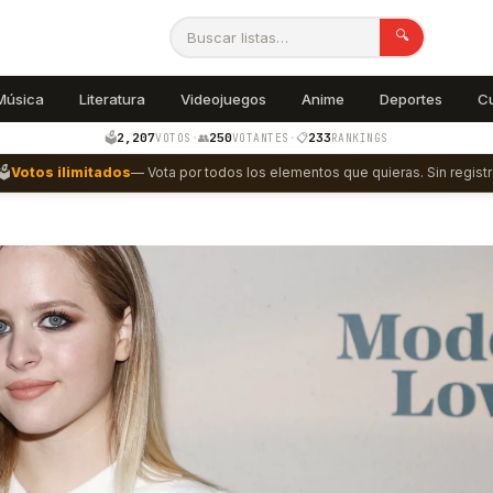
🔍
Música
Literatura
Videojuegos
Anime
Deportes
C
2,207
250
233
🗳️
·
👥
·
📋
VOTOS
VOTANTES
RANKINGS
🗳️
Votos ilimitados
— Vota por todos los elementos que quieras. Sin registr