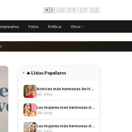
🇲🇽
🇺🇸
🇫🇷
🇮🇹
🇩🇪
umpleaños
Fotos
Política
Otros
▾
o.
🔥 Listas Populares
Actrices más hermosas de Hollywood
421 votos
Las mujeres más hermosas de México
306 votos
Las mujeres más hermosas de Colombia
291 votos