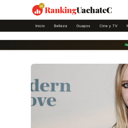
#1
Ranking
UachateC
Inicio
Belleza
Guapos
Cine y TV