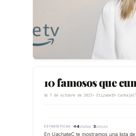
10 famosos que cum
📅 7 de octubre de 2017
✍️ Elizabeth Carbajal
👁
4
·
3
visitas
únicos
En UachateC te mostramos una lista de