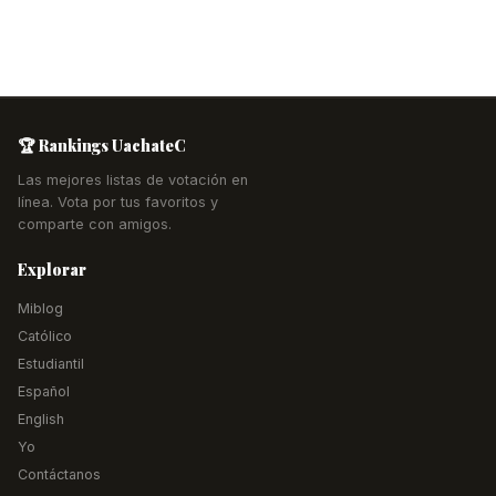
🏆 Rankings UachateC
Las mejores listas de votación en
línea. Vota por tus favoritos y
comparte con amigos.
Explorar
Miblog
Católico
Estudiantil
Español
English
Yo
Contáctanos