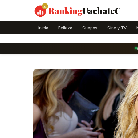
#1
Ranking
UachateC
Inicio
Belleza
Guapos
Cine y TV