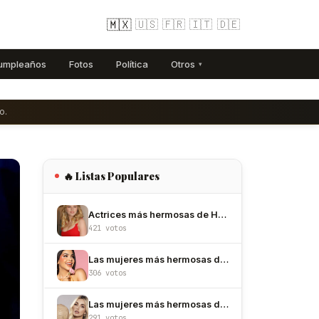
🇲🇽
🇺🇸
🇫🇷
🇮🇹
🇩🇪
umpleaños
Fotos
Política
Otros
▾
o.
🔥 Listas Populares
Actrices más hermosas de Hollywood
421 votos
Las mujeres más hermosas de México
306 votos
Las mujeres más hermosas de Colombia
291 votos