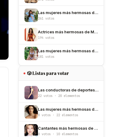
Las mujeres más hermosas de España
261 votos
Actrices más hermosas de México
194 votos
Las mujeres más hermosas de Argentina
181 votos
🎲 Listas para votar
Las conductoras de deportes más hermosas de México
22 votos · 20 elementos
Las mujeres más hermosas de Venezuela
0 votos · 22 elementos
Cantantes más hermosas de los 90
0 votos · 10 elementos