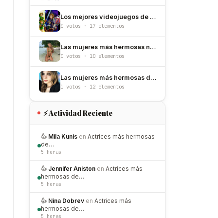
Los mejores videojuegos de todos los tiempos
0 votos · 17 elementos
Las mujeres más hermosas nacidas un 7 de junio
0 votos · 10 elementos
Las mujeres más hermosas de Puerto Rico
1 votos · 12 elementos
⚡ Actividad Reciente
👍
Mila Kunis
en
Actrices más hermosas
de…
5 horas
👍
Jennifer Aniston
en
Actrices más
hermosas de…
5 horas
👍
Nina Dobrev
en
Actrices más
hermosas de…
5 horas