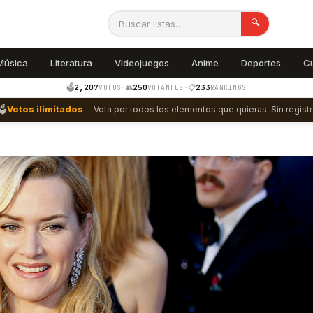
🔍
Música
Literatura
Videojuegos
Anime
Deportes
C
2,207
250
233
🗳️
·
👥
·
📋
VOTOS
VOTANTES
RANKINGS
🗳️
Votos ilimitados
— Vota por todos los elementos que quieras. Sin registr