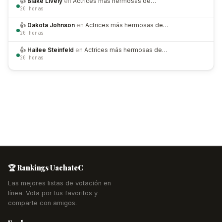
👍
Blake Lively
en
Actrices más hermosas de…
20 horas
👍
Dakota Johnson
en
Actrices más hermosas de…
20 horas
👍
Hailee Steinfeld
en
Actrices más hermosas de…
20 horas
🏆 Rankings UachateC
Las mejores listas de votación en
línea. Vota por tus favoritos y
comparte con amigos.