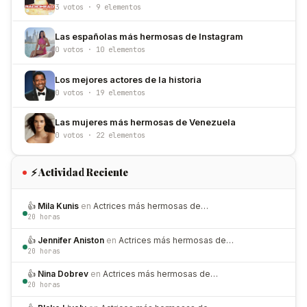
3 votos · 9 elementos
Las españolas más hermosas de Instagram
0 votos · 10 elementos
Los mejores actores de la historia
0 votos · 19 elementos
Las mujeres más hermosas de Venezuela
0 votos · 22 elementos
⚡ Actividad Reciente
👍
Mila Kunis
en
Actrices más hermosas de…
20 horas
👍
Jennifer Aniston
en
Actrices más hermosas de…
20 horas
👍
Nina Dobrev
en
Actrices más hermosas de…
20 horas