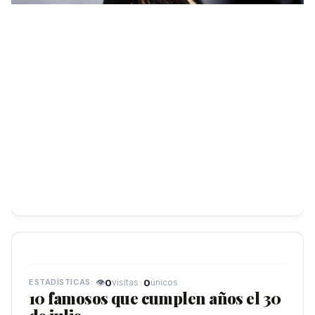
👁
0
·
0
visitas
únicos
10 famosos que cumplen años el 30