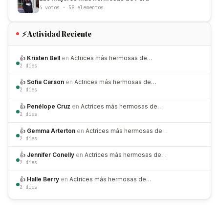
4 votos · 58 elementos
⚡ Actividad Reciente
👍
Kristen Bell
en
Actrices más hermosas de…
2 días
👍
Sofia Carson
en
Actrices más hermosas de…
2 días
👍
Penélope Cruz
en
Actrices más hermosas de…
2 días
👍
Gemma Arterton
en
Actrices más hermosas de…
2 días
👍
Jennifer Conelly
en
Actrices más hermosas de…
2 días
👍
Halle Berry
en
Actrices más hermosas de…
2 días