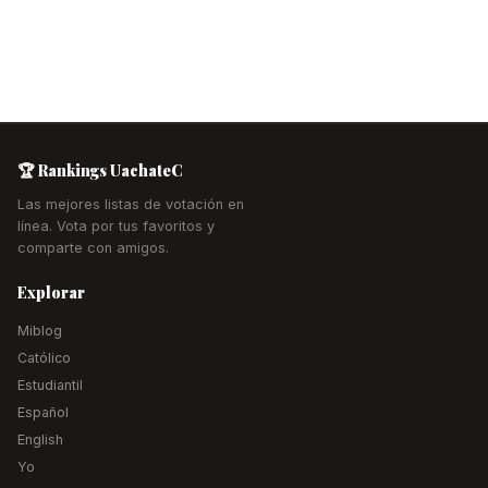
🏆 Rankings UachateC
Las mejores listas de votación en
línea. Vota por tus favoritos y
comparte con amigos.
Explorar
Miblog
Católico
Estudiantil
Español
English
Yo