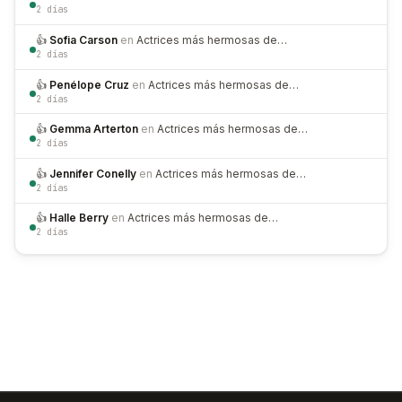
2 días
👍
Sofia Carson
en
Actrices más hermosas de…
2 días
👍
Penélope Cruz
en
Actrices más hermosas de…
2 días
👍
Gemma Arterton
en
Actrices más hermosas de…
2 días
👍
Jennifer Conelly
en
Actrices más hermosas de…
2 días
👍
Halle Berry
en
Actrices más hermosas de…
2 días