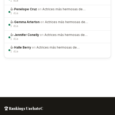
1 día
👍
Penélope Cruz
en
Actrices más hermosas de…
1 día
👍
Gemma Arterton
en
Actrices más hermosas de…
1 día
👍
Jennifer Conelly
en
Actrices más hermosas de…
1 día
👍
Halle Berry
en
Actrices más hermosas de…
1 día
🏆 Rankings UachateC