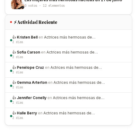
0 votos · 12 elementos
⚡ Actividad Reciente
👍
Kristen Bell
en
Actrices más hermosas de…
2 días
👍
Sofia Carson
en
Actrices más hermosas de…
2 días
👍
Penélope Cruz
en
Actrices más hermosas de…
2 días
👍
Gemma Arterton
en
Actrices más hermosas de…
2 días
👍
Jennifer Conelly
en
Actrices más hermosas de…
2 días
👍
Halle Berry
en
Actrices más hermosas de…
2 días