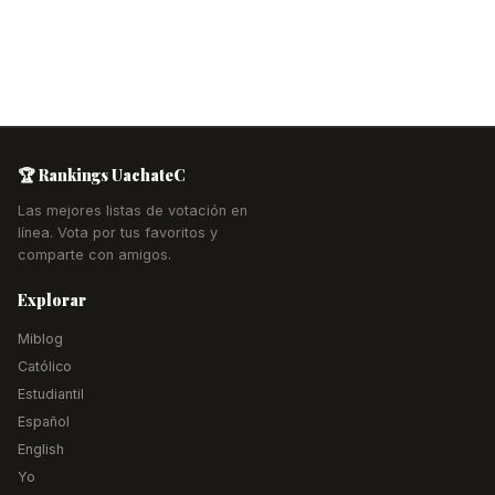
🏆 Rankings UachateC
Las mejores listas de votación en
línea. Vota por tus favoritos y
comparte con amigos.
Explorar
Miblog
Católico
Estudiantil
Español
English
Yo