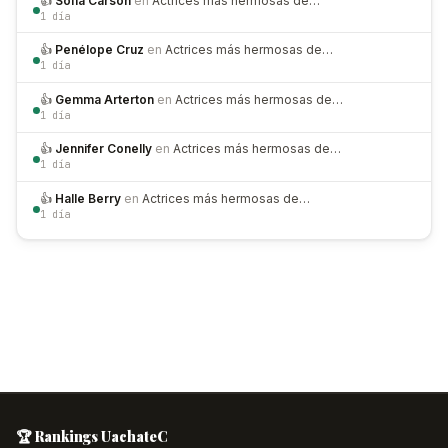
👍
Sofia Carson
en
Actrices más hermosas de…
1 día
👍
Penélope Cruz
en
Actrices más hermosas de…
1 día
👍
Gemma Arterton
en
Actrices más hermosas de…
1 día
👍
Jennifer Conelly
en
Actrices más hermosas de…
1 día
👍
Halle Berry
en
Actrices más hermosas de…
1 día
🏆 Rankings UachateC