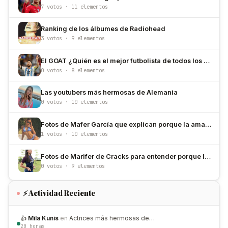
7 votos · 11 elementos
Ranking de los álbumes de Radiohead
3 votos · 9 elementos
El GOAT ¿Quién es el mejor futbolista de todos los tiempos?
0 votos · 8 elementos
Las youtubers más hermosas de Alemania
0 votos · 10 elementos
Fotos de Mafer García que explican porque la amamos
1 votos · 10 elementos
Fotos de Marifer de Cracks para entender porque la amamos
0 votos · 9 elementos
⚡ Actividad Reciente
👍
Mila Kunis
en
Actrices más hermosas de…
20 horas