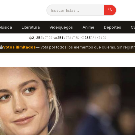
🔍
Música
Literatura
Videojuegos
Anime
Deportes
C
2,254
251
233
🗳️
·
👥
·
📋
VOTOS
VOTANTES
RANKINGS
🗳️
Votos ilimitados
— Vota por todos los elementos que quieras. Sin registr