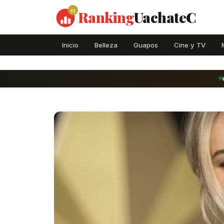
#1
Ranking
UachateC
Inicio
Belleza
Guapos
Cine y TV