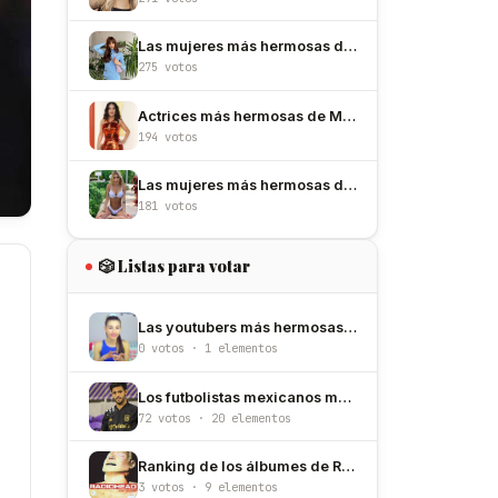
Las mujeres más hermosas de España
275 votos
Actrices más hermosas de México
194 votos
Las mujeres más hermosas de Argentina
181 votos
🎲 Listas para votar
Las youtubers más hermosas de Estados Unidos
0 votos · 1 elementos
Los futbolistas mexicanos más guapos
72 votos · 20 elementos
Ranking de los álbumes de Radiohead
3 votos · 9 elementos