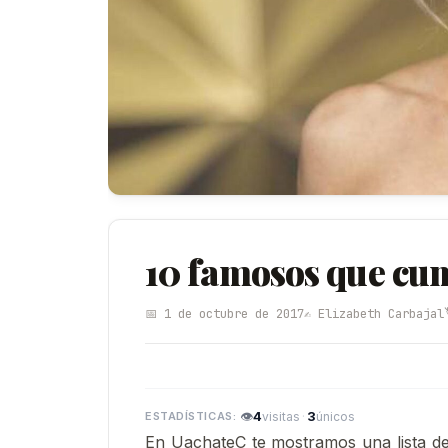
10 famosos que cum
📅 1 de octubre de 2017
✍️ Elizabeth Carbajal
👁
4
·
3
visitas
únicos
En UachateC te mostramos una lista d