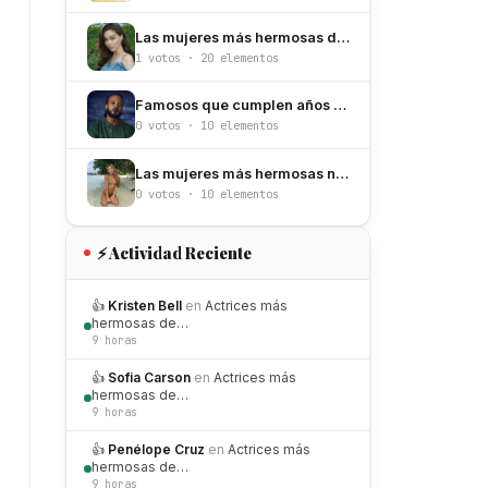
Las mujeres más hermosas de Turquía
1 votos · 20 elementos
Famosos que cumplen años el 15 de octubre
0 votos · 10 elementos
Las mujeres más hermosas nacidas un 7 de junio
0 votos · 10 elementos
⚡ Actividad Reciente
👍
Kristen Bell
en
Actrices más
hermosas de…
9 horas
👍
Sofia Carson
en
Actrices más
hermosas de…
9 horas
👍
Penélope Cruz
en
Actrices más
hermosas de…
9 horas