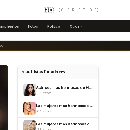
🇲🇽
🇺🇸
🇫🇷
🇮🇹
🇩🇪
umpleaños
Fotos
Política
Otros
▾
o.
🔥 Listas Populares
Actrices más hermosas de Hollywood
454 votos
Las mujeres más hermosas de México
306 votos
Las mujeres más hermosas de Colombia
291 votos