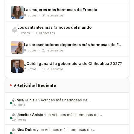
Las mujeres más hermosas de Francia
0 votos · 34 elementos
Los cantantes más famosos del mundo
🗳️
0 votos · 1 elementos
Las presentadoras deportivas más hermosas de Estados Unidos
0 votos · 25 elementos
¿Quién ganará la gobernatura de Chihuahua 2027?
2 votos · 11 elementos
⚡ Actividad Reciente
👍
Mila Kunis
en
Actrices más hermosas de…
16 horas
👍
Jennifer Aniston
en
Actrices más hermosas de…
16 horas
👍
Nina Dobrev
en
Actrices más hermosas de…