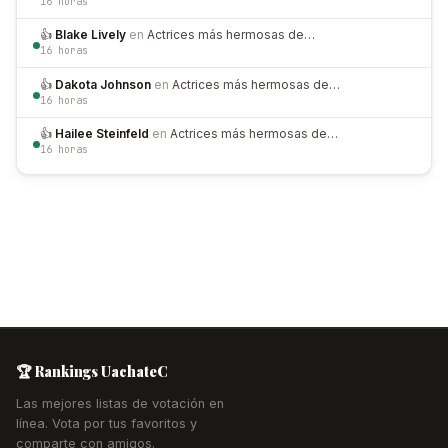
16 horas
👍
Blake Lively
en
Actrices más hermosas de…
16 horas
👍
Dakota Johnson
en
Actrices más hermosas de…
16 horas
👍
Hailee Steinfeld
en
Actrices más hermosas de…
16 horas
🏆 Rankings UachateC
Las mejores listas de votación en
línea. Vota por tus favoritos y
comparte con amigos.