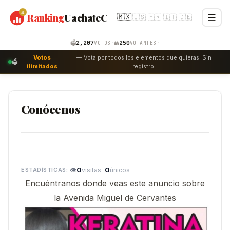
#1
Ranking
UachateC
☰
🇲🇽
🇺🇸
🇫🇷
🇮🇹
🇩🇪
Emprende
Internet
2,207
250
🗳️
·
👥
·
VOTOS
VOTANTES
Votos
— Vota por todos los elementos que quieras. Sin
Negocio
🗳️
ilimitados
registro.
Personal
Productos
Conócenos
Turismo
Votaciones
English
👁
0
·
0
visitas
únicos
Encuéntranos donde veas este anuncio sobre
la Avenida Miguel de Cervantes